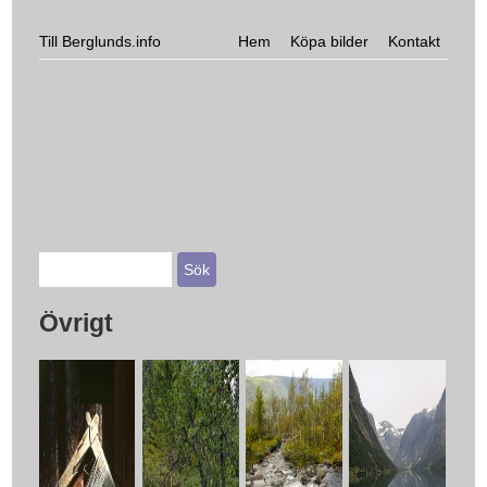
Hoppa till huvudinnehåll
Huvudmeny
Till Berglunds.info
Hem
Köpa bilder
Kontakt
Övrigt
Sidor