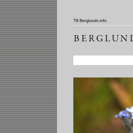
Hoppa till huvudinnehåll
Huvudmeny
Till Berglunds.info